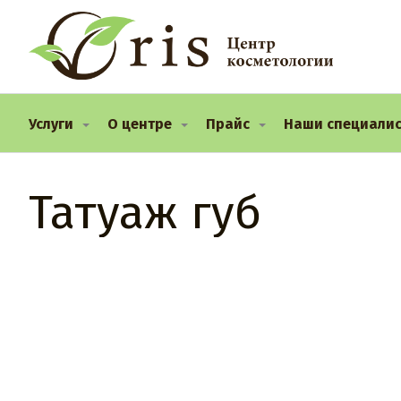
Услуги
О центре
Прайс
Наши специали
Татуаж губ