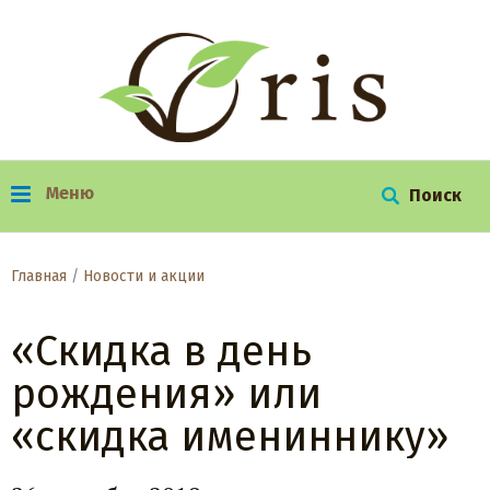
Меню
г. Красноярск, ул. Урванцева, д. 12
+7 (391) 222–07–75
Главная
/
Новости и акции
«Скидка в день
рождения» или
«скидка имениннику»