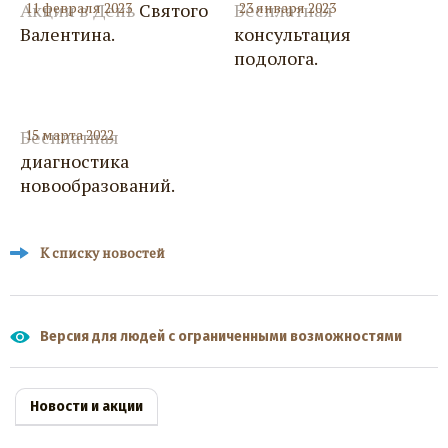
Акции в День Святого
11 февраля 2023
Бесплатная
23 января 2023
Валентина.
консультация
подолога.
Бесплатная
15 марта 2022
диагностика
новообразований.
К списку новостей
Версия для людей с ограниченными возможностями
Новости и акции